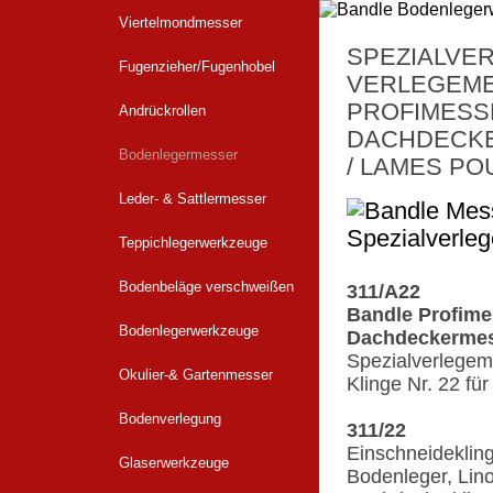
Viertelmondmesser
SPEZIALVER
Fugenzieher/Fugenhobel
VERLEGEME
PROFIMESS
Andrückrollen
DACHDECK
Bodenlegermesser
/ LAMES P
Leder- & Sattlermesser
Teppichlegerwerkzeuge
Bodenbeläge verschweißen
311/A22
Bandle Profime
Bodenlegerwerkzeuge
Dachdeckermes
Spezialverlegem
Okulier-& Gartenmesser
Klinge Nr. 22 f
Bodenverlegung
311/22
Einschneidekling
Glaserwerkzeuge
Bodenleger, Lin