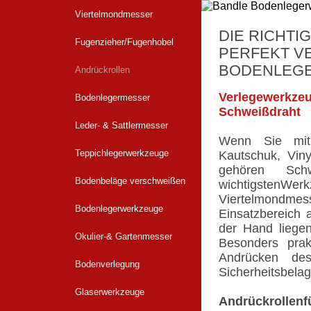
Viertelmondmesser
DIE RICHT
Fugenzieher/Fugenhobel
PERFEKT VE
ODENLEGE
Andrückrollen
Verlegewerkz
Bodenlegermesser
Schweißdraht
Leder- & Sattlermesser
Wenn Sie mit 
Teppichlegerwerkzeuge
Kautschuk, Vin
gehören Sch
Bodenbeläge verschweißen
wichtigstenWe
Viertelmondme
Bodenlegerwerkzeuge
Einsatzbereich 
der Hand liege
Okulier-& Gartenmesser
Besonders prak
Andrücken de
Bodenverlegung
Sicherheitsbelag
Glaserwerkzeuge
Andrückroll