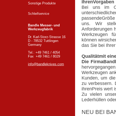
IhrenVorgaben
Sonstige Produkte
Bei uns im On
unterschiedli
Schleifservice
passendeGröße o
uns. Wir stel
Bandle Messer- und
Anforderungen he
Werkzeugfabrik
Werkzeugen für
Dr. Karl-Storz-Strasse 16
können wirsiche
D - 78532 Tuttlingen
Germany
das Sie bei Ihrer
Tel.: +49 7461 / 4054
Qualitätmit ein
Fax +49 7461 / 8029
Die FirmaBandl
info@bandleknives.com
hervorgegange
Werkzeugen anko
Kunden, um die Q
zu verbessern. D
ihrenPreis wert i
Zu vielen unse
Lederhüllen oder
NEU BEI BA